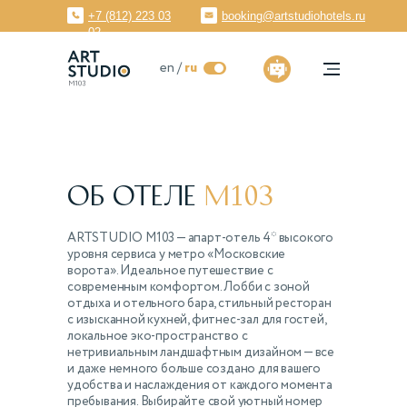
+7 (812) 223 03
booking@artstudiohotels.ru
02
ru
en /
ru
Об отеле
M103
ARTSTUDIO M103 — апарт-отель 4* высокого
уровня сервиса у метро «Московские
ворота». Идеальное путешествие с
современным комфортом. Лобби с зоной
отдыха и отельного бара, стильный ресторан
с изысканной кухней, фитнес-зал для гостей,
локальное эко-пространство с
нетривиальным ландшафтным дизайном — все
и даже немного больше создано для вашего
удобства и наслаждения от каждого момента
пребывания. Выбирайте свой уютный номер