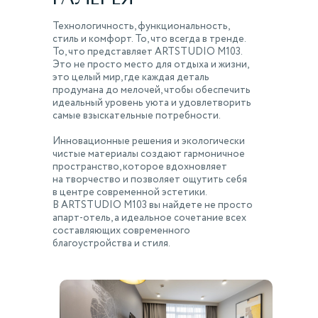
Технологичность, функциональность,
стиль и комфорт. То, что всегда в тренде.
То, что представляет ARTSTUDIO M103.
ARTSTUDIO M103 удостоен премии
Это не просто место для отдыха и жизни,
Guests' Choice 2025 «Приятно
это целый мир, где каждая деталь
оставаться» от Яндекс Путешествий
продумана до мелочей, чтобы обеспечить
идеальный уровень уюта и удовлетворить
самые взыскательные потребности.
Инновационные решения и экологически
чистые материалы создают гармоничное
пространство, которое вдохновляет
на творчество и позволяет ощутить себя
в центре современной эстетики.
В ARTSTUDIO M103 вы найдете не просто
апарт-отель, а идеальное сочетание всех
составляющих современного
Финалист
благоустройства и стиля.
Национальной гостиничной Премии 2025
«Лучший Апарт-отель»